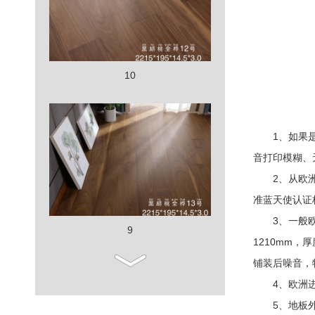
10
1、如果是进
音打印模糊、
2、从欧洲进
准蓝天使认证
3、一般欧洲进
9
1210mm
铺装后噪音，
4、欧洲进口
5、地板外包