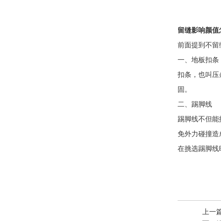
留缝影响颜值
前面提到不留
8
一、地板扣条
扣条，也叫压
固。
二、踢脚线
踢脚线不但能
免外力碰撞造
在挑选踢脚线
7
上一