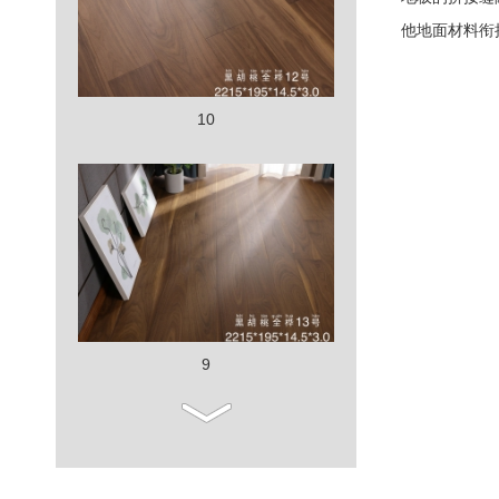
他地面材料衔接
10
9